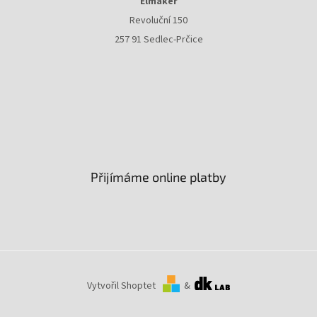
Elmaker
Revoluční 150
257 91 Sedlec-Prčice
Přijímáme online platby
Vytvořil Shoptet
&