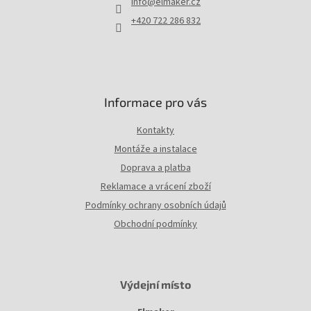
info
@
elmaker.cz
í
+420 722 286 832
Informace pro vás
Kontakty
Montáže a instalace
Doprava a platba
Reklamace a vrácení zboží
Podmínky ochrany osobních údajů
Obchodní podmínky
Výdejní místo