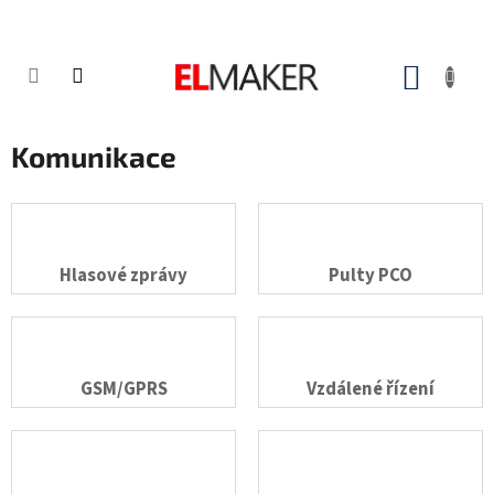
Přejít
na
obsah
NÁKUP
KOŠÍK
Komunikace
Hlasové zprávy
Pulty PCO
GSM/GPRS
Vzdálené řízení