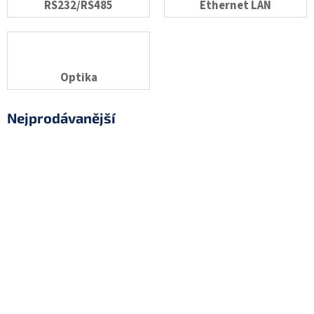
RS232/RS485
Ethernet LAN
Optika
Nejprodávanější
INT-GSM LTE Sběrnicový GSM
LTE/HSPA+/EDGE/GPRS komunikátor pro
ústředny INTEGRA a…
Skladem
(>5 ks)
5 829 Kč
GSM-X LTE Univerzální GSM
LTE/HSPA+/EDGE/GPRS komunikátor,
simulace telefonní linky…
Skladem
(>5 ks)
5 419 Kč