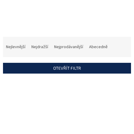
GPRS-A LTE Univerzální GSM
LTE/HSPA+/EDGE/GPRS komunikátor,
konverze telefonních…
Skladem
(>5 ks)
4 929 Kč
Ř
a
Nejlevnější
Nejdražší
Nejprodávanější
Abecedně
z
e
n
OTEVŘÍT FILTR
í
p
V
Kód:
91067219
r
ý
o
p
d
i
u
s
k
p
t
r
ů
o