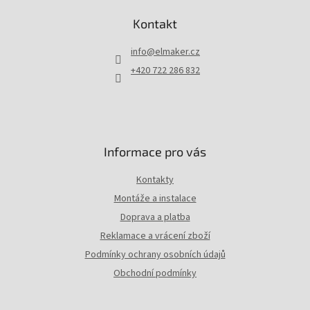
á
p
Kontakt
a
t
info
@
elmaker.cz
í
+420 722 286 832
Informace pro vás
Kontakty
Montáže a instalace
Doprava a platba
Reklamace a vrácení zboží
Podmínky ochrany osobních údajů
Obchodní podmínky