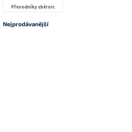
Převodníky sběrnic
Nejprodávanější
CZ-USB-1 Čtečka bezkontaktních karet
připojitelná přímo do USB portu počítače,…
Skladem
(>5 ks)
2 149 Kč
INT-KNX-2 Modul integrující zabezpečovací
systém INTEGRA s KNX systémem
Skladem
(4 ks)
9 169 Kč
INT-RS Plus Rozhraní RS-232 pro integraci
systému Satel INTEGRA, včetně ústředny…
Skladem
(1 ks)
5 099 Kč