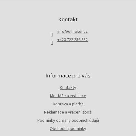
d
Z
a
á
c
p
Kontakt
í
a
p
t
r
info
@
elmaker.cz
í
v
+420 722 286 832
k
y
v
ý
p
i
Informace pro vás
s
u
Kontakty
Montáže a instalace
Doprava a platba
Reklamace a vrácení zboží
Podmínky ochrany osobních údajů
Obchodní podmínky