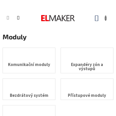
Přejít
na
obsah
NÁKUP
KOŠÍK
Moduly
Komunikační moduly
Expandéry zón a
výstupů
Bezdrátový systém
Přístupové moduly