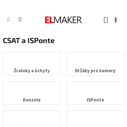
Přejít
na
obsah
NÁKUP
KOŠÍK
CSAT a ISPonte
Žraloky a úchyty
Držáky pro kamery
Konzole
ISPonte