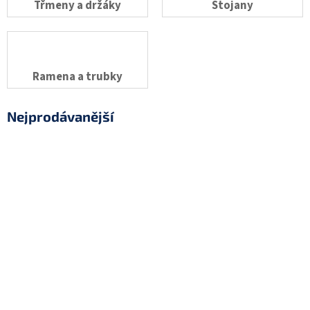
Třmeny a držáky
Stojany
Ramena a trubky
Nejprodávanější
2Z7M-80 univerzální dvojice žraloků
Na dotaz
(5 ks)
159 Kč
2Z5M-80 univerzální dvojice žraloků
Na dotaz
(>5 ks)
249 Kč