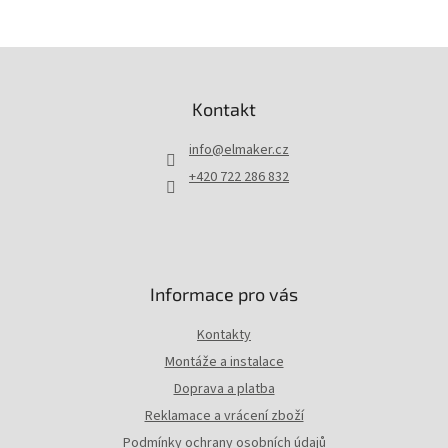
Z
á
p
Kontakt
a
t
info
@
elmaker.cz
í
+420 722 286 832
Informace pro vás
Kontakty
Montáže a instalace
Doprava a platba
Reklamace a vrácení zboží
Podmínky ochrany osobních údajů