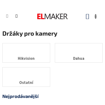
Přejít
na
obsah
NÁKUP
KOŠÍK
Držáky pro kamery
Hikvision
Dahua
Ostatní
Nejprodávanější