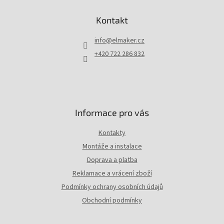
á
p
Kontakt
a
t
info
@
elmaker.cz
í
+420 722 286 832
Informace pro vás
Kontakty
Montáže a instalace
Doprava a platba
Reklamace a vrácení zboží
Podmínky ochrany osobních údajů
Obchodní podmínky