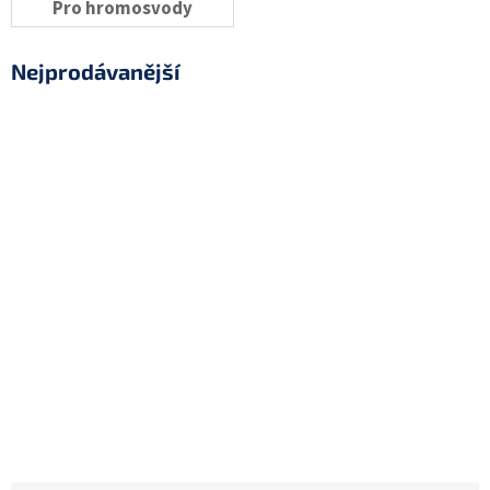
Pro hromosvody
Nejprodávanější
KPS1200-32
Na dotaz
(4 ks)
359 Kč
KPS800-32
Na dotaz
(3 ks)
269 Kč
KPS1400-42
Na dotaz
(4 ks)
469 Kč