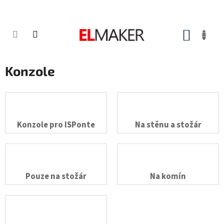
Přejít
na
obsah
NÁKUP
KOŠÍK
Konzole
Konzole pro ISPonte
Na stěnu a stožár
Pouze na stožár
Na komín