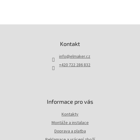
Z
á
p
Kontakt
a
t
info
@
elmaker.cz
í
+420 722 286 832
Informace pro vás
Kontakty
Montáže a instalace
Doprava a platba
Reklamace a vrácení zboží