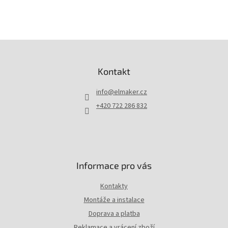
Z
á
p
Kontakt
a
t
info
@
elmaker.cz
í
+420 722 286 832
Informace pro vás
Kontakty
Montáže a instalace
Doprava a platba
Reklamace a vrácení zboží