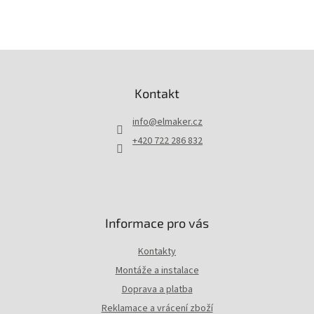
Z
á
p
Kontakt
a
t
info
@
elmaker.cz
í
+420 722 286 832
Informace pro vás
Kontakty
Montáže a instalace
Doprava a platba
Reklamace a vrácení zboží