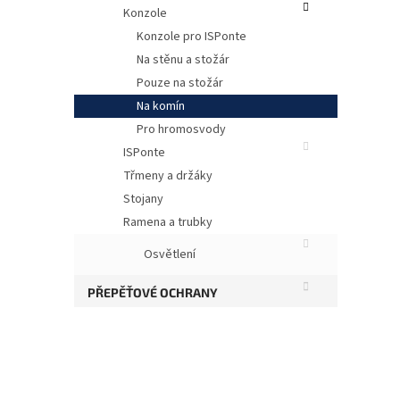
Konzole
Konzole pro ISPonte
Na stěnu a stožár
Pouze na stožár
Na komín
Pro hromosvody
ISPonte
Třmeny a držáky
Stojany
Ob
Ramena a trubky
Osvětlení
Roz
Šíř
PŘEPĚŤOVÉ OCHRANY
Tlo
Otv
Hmo
Pov