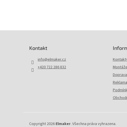
Z
á
p
Kontakt
Infor
a
t
info
@
elmaker.cz
Kontakt
í
+420 722 286 832
Montáže 
Doprava 
Reklama
Podmínk
Obchodn
Copyright 2026
Elmaker
. Všechna práva vyhrazena.