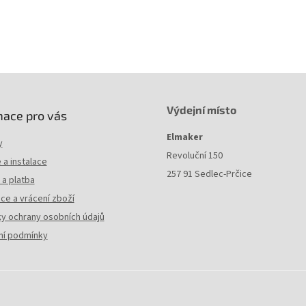
Výdejní místo
mace pro vás
Elmaker
y
Revoluční 150
a instalace
257 91 Sedlec-Prčice
a platba
ce a vrácení zboží
y ochrany osobních údajů
í podmínky