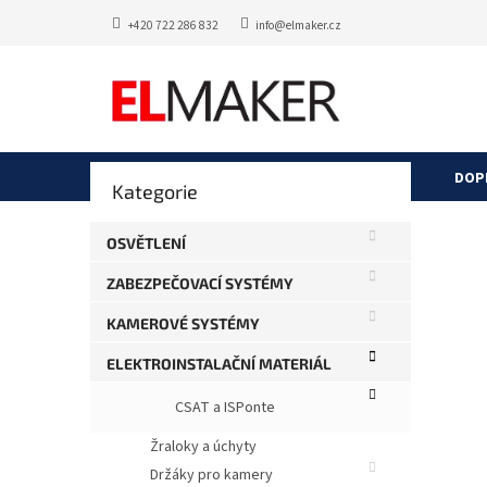
Přejít
+420 722 286 832
info@elmaker.cz
na
obsah
P
DOP
Přeskočit
Kategorie
o
kategorie
s
RNK
t
OSVĚTLENÍ
r
Průměr
Neohod
ZABEZPEČOVACÍ SYSTÉMY
a
hodnoce
produkt
n
KAMEROVÉ SYSTÉMY
je
n
0,0
í
ELEKTROINSTALAČNÍ MATERIÁL
z
p
5
CSAT a ISPonte
a
hvězdič
n
Žraloky a úchyty
e
Držáky pro kamery
l