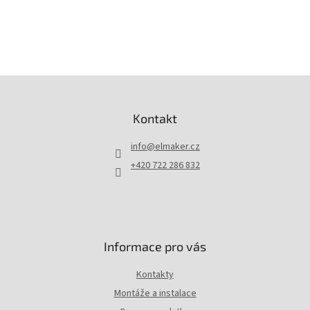
Z
á
p
Kontakt
a
t
info
@
elmaker.cz
í
+420 722 286 832
Informace pro vás
Kontakty
Montáže a instalace