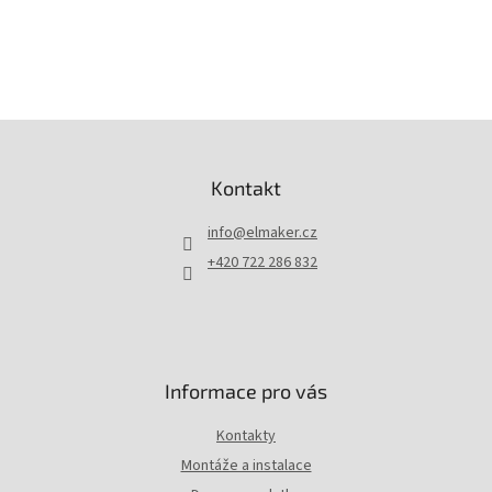
Z
á
p
Kontakt
a
t
info
@
elmaker.cz
í
+420 722 286 832
Informace pro vás
Kontakty
Montáže a instalace