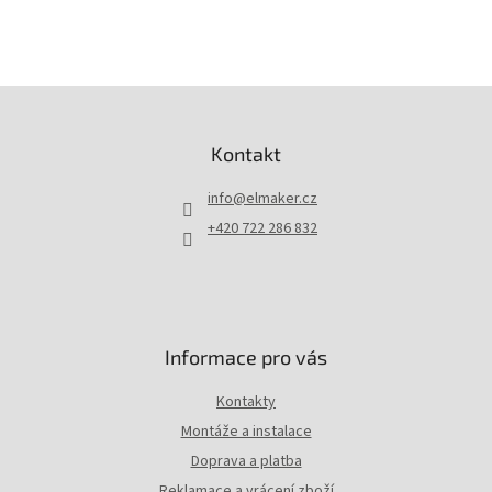
Z
á
p
Kontakt
a
t
info
@
elmaker.cz
í
+420 722 286 832
Informace pro vás
Kontakty
Montáže a instalace
Doprava a platba
Reklamace a vrácení zboží