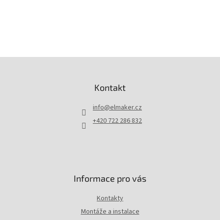
EAN
:
8580111777463
Kompatibilita
:
Hikvision
Z
á
p
Kontakt
a
t
info
@
elmaker.cz
í
+420 722 286 832
Informace pro vás
Kontakty
Montáže a instalace