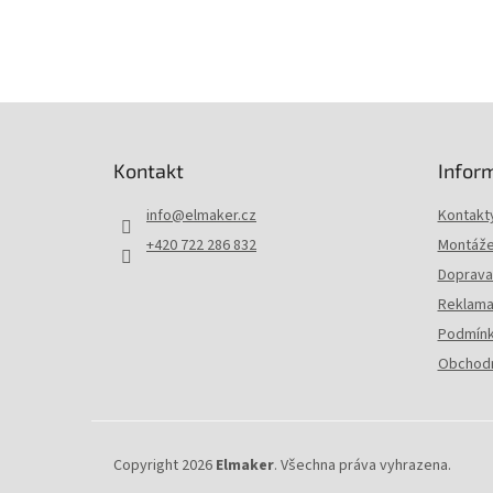
Z
á
p
Kontakt
Infor
a
t
info
@
elmaker.cz
Kontakt
í
+420 722 286 832
Montáže 
Doprava 
Reklama
Podmínk
Obchodn
Copyright 2026
Elmaker
. Všechna práva vyhrazena.