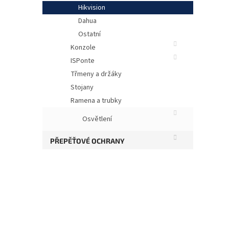
Hikvision
Dahua
Ostatní
Konzole
ISPonte
Třmeny a držáky
Stojany
Ramena a trubky
Ob
Osvětlení
PŘEPĚŤOVÉ OCHRANY
Kom
Kom
Kom
Pož
slo