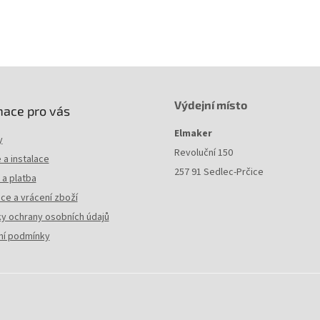
Výdejní místo
mace pro vás
Elmaker
y
Revoluční 150
a instalace
257 91 Sedlec-Prčice
a platba
ce a vrácení zboží
y ochrany osobních údajů
í podmínky