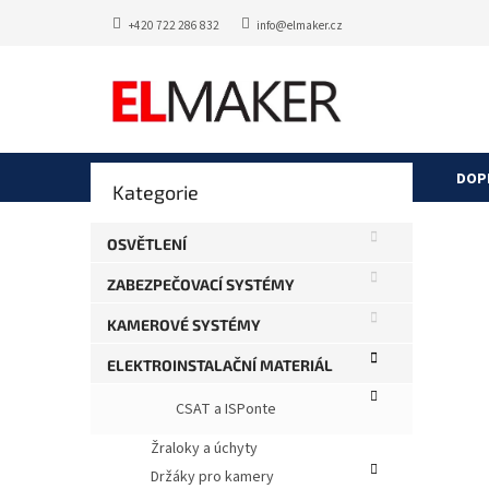
Přejít
+420 722 286 832
info@elmaker.cz
na
obsah
P
DOP
Přeskočit
Kategorie
o
kategorie
s
HIK
t
OSVĚTLENÍ
r
Průměr
Neohod
ZABEZPEČOVACÍ SYSTÉMY
a
hodnoce
produkt
n
KAMEROVÉ SYSTÉMY
je
n
0,0
í
ELEKTROINSTALAČNÍ MATERIÁL
z
p
5
CSAT a ISPonte
a
hvězdič
n
Žraloky a úchyty
e
Držáky pro kamery
l