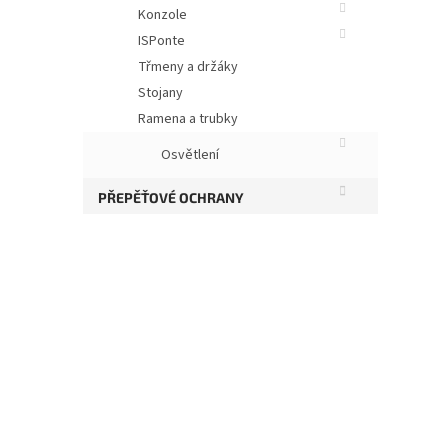
Konzole
ISPonte
Třmeny a držáky
Stojany
Ramena a trubky
Osvětlení
PŘEPĚŤOVÉ OCHRANY
Ob
Roz
Vzd
Vel
Šíř
Hmo
Pro