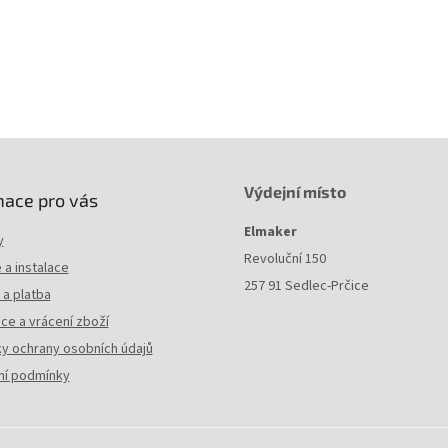
rchová úprava
galvanický zinek
Výdejní místo
mace pro vás
Elmaker
y
Revoluční 150
a instalace
257 91 Sedlec-Prčice
a platba
ce a vrácení zboží
y ochrany osobních údajů
í podmínky