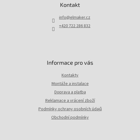
p
Kontakt
a
t
info
@
elmaker.cz
í
+420 722 286 832
Informace pro vás
Kontakty
Montáže a instalace
Doprava a platba
Reklamace a vrácení zboží
Podmínky ochrany osobních údajů
Obchodní podmínky