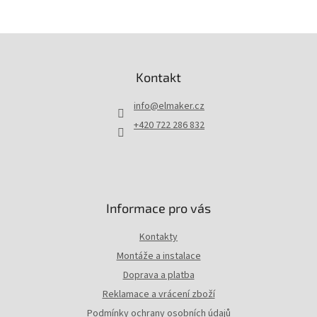
Z
á
p
Kontakt
a
t
info
@
elmaker.cz
í
+420 722 286 832
Informace pro vás
Kontakty
Montáže a instalace
Doprava a platba
Reklamace a vrácení zboží
Podmínky ochrany osobních údajů