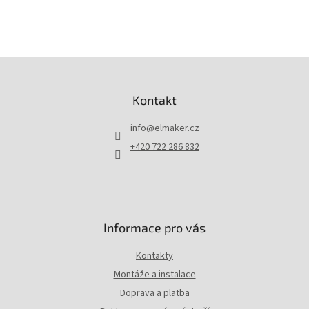
Z
á
p
Kontakt
a
t
info
@
elmaker.cz
í
+420 722 286 832
Informace pro vás
Kontakty
Montáže a instalace
Doprava a platba