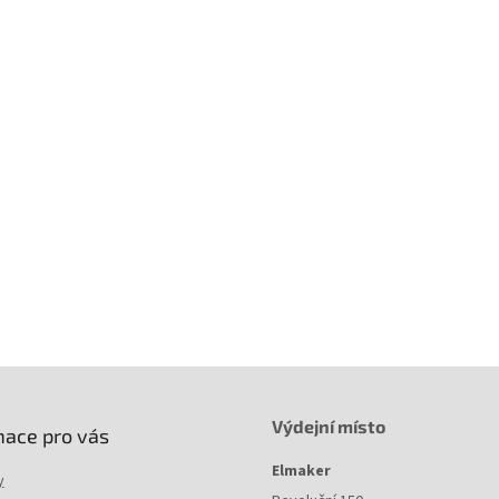
Výdejní místo
mace pro vás
Elmaker
y