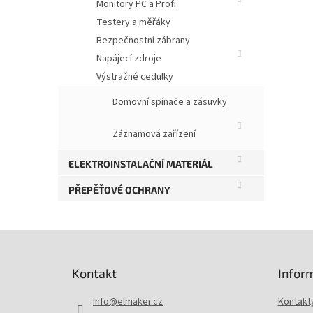
Monitory PC a Profi
Testery a měřáky
Bezpečnostní zábrany
Napájecí zdroje
Výstražné cedulky
Domovní spínače a zásuvky
Záznamová zařízení
ELEKTROINSTALAČNÍ MATERIÁL
PŘEPĚŤOVÉ OCHRANY
Z
á
p
Kontakt
Infor
a
t
info
@
elmaker.cz
Kontakt