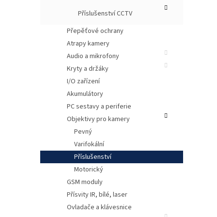
Příslušenství CCTV
Přepěťové ochrany
Atrapy kamery
Audio a mikrofony
Kryty a držáky
I/O zařízení
Akumulátory
PC sestavy a periferie
Objektivy pro kamery
Pevný
Varifokální
Příslušenství
Motorický
GSM moduly
Přísvity IR, bílé, laser
Ovladače a klávesnice