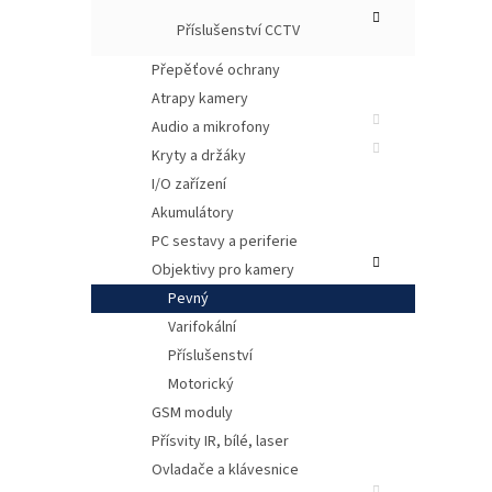
Příslušenství CCTV
Přepěťové ochrany
Atrapy kamery
Audio a mikrofony
Kryty a držáky
I/O zařízení
Akumulátory
PC sestavy a periferie
Pev
Objektivy pro kamery
Ohn
Pevný
CS-m
Varifokální
8 mm
Příslušenství
F1.2
Manu
Motorický
GSM moduly
Přísvity IR, bílé, laser
Ovladače a klávesnice