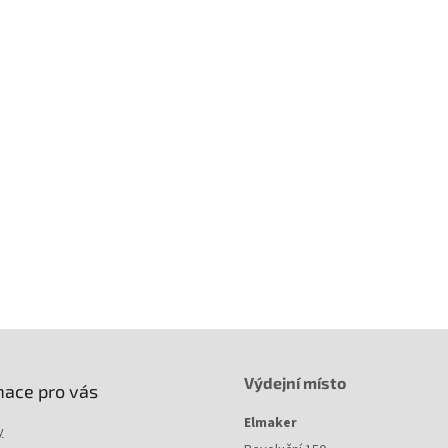
Výdejní místo
mace pro vás
Elmaker
y