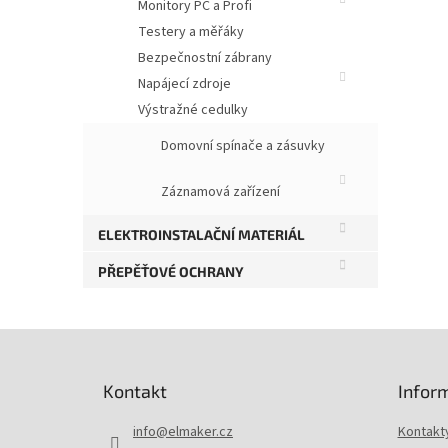
Monitory PC a Profi
Testery a měřáky
Bezpečnostní zábrany
Napájecí zdroje
Výstražné cedulky
Domovní spínače a zásuvky
Záznamová zařízení
ELEKTROINSTALAČNÍ MATERIÁL
PŘEPĚŤOVÉ OCHRANY
Z
á
p
Kontakt
Infor
a
t
info
@
elmaker.cz
Kontakt