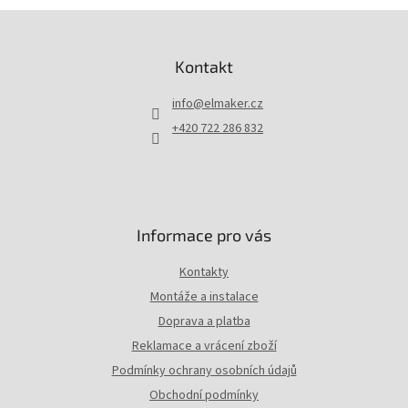
Z
á
p
Kontakt
a
t
info
@
elmaker.cz
í
+420 722 286 832
Informace pro vás
Kontakty
Montáže a instalace
Doprava a platba
Reklamace a vrácení zboží
Podmínky ochrany osobních údajů
Obchodní podmínky