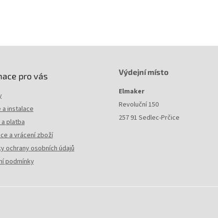
Výdejní místo
mace pro vás
Elmaker
y
Revoluční 150
a instalace
257 91 Sedlec-Prčice
a platba
ce a vrácení zboží
y ochrany osobních údajů
í podmínky