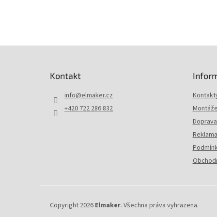
Z
á
p
Kontakt
Infor
a
t
info
@
elmaker.cz
Kontakt
í
+420 722 286 832
Montáže 
Doprava 
Reklama
Podmínk
Obchodn
Copyright 2026
Elmaker
. Všechna práva vyhrazena.