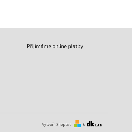
Úhel osvitu
:
60°
Přijímáme online platby
Vytvořil Shoptet
&