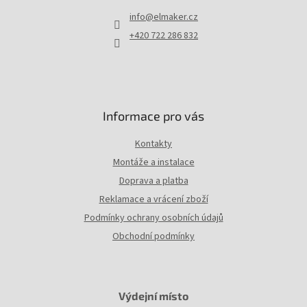
t
info
@
elmaker.cz
í
+420 722 286 832
Informace pro vás
Kontakty
Montáže a instalace
Doprava a platba
Reklamace a vrácení zboží
Podmínky ochrany osobních údajů
Obchodní podmínky
Výdejní místo