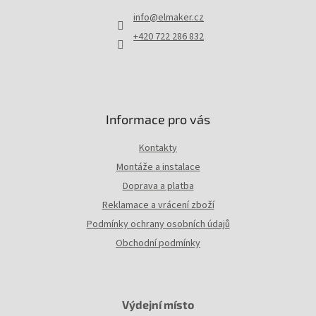
t
info
@
elmaker.cz
í
+420 722 286 832
Informace pro vás
Kontakty
Montáže a instalace
Doprava a platba
Reklamace a vrácení zboží
Podmínky ochrany osobních údajů
Obchodní podmínky
Výdejní místo