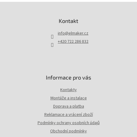
Z
á
p
Kontakt
a
t
info
@
elmaker.cz
í
+420 722 286 832
Informace pro vás
Kontakty
Montáže a instalace
Doprava a platba
Reklamace a vrácení zboží
Podmínky ochrany osobních údajů
Obchodní podmínky