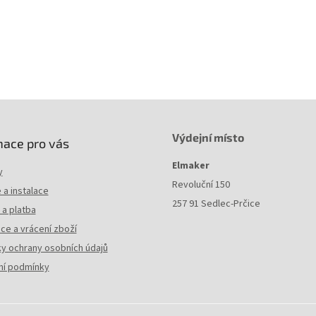
Výdejní místo
mace pro vás
Elmaker
y
Revoluční 150
a instalace
257 91 Sedlec-Prčice
a platba
ce a vrácení zboží
y ochrany osobních údajů
í podmínky