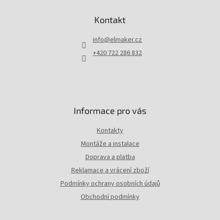
á
p
Kontakt
a
t
info
@
elmaker.cz
í
+420 722 286 832
Informace pro vás
Kontakty
Montáže a instalace
Doprava a platba
Reklamace a vrácení zboží
Podmínky ochrany osobních údajů
Obchodní podmínky