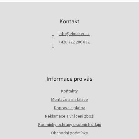
Z
á
p
Kontakt
a
t
info
@
elmaker.cz
í
+420 722 286 832
Informace pro vás
Kontakty
Montáže a instalace
Doprava a platba
Reklamace a vrácení zboží
Podmínky ochrany osobních údajů
Obchodní podmínky