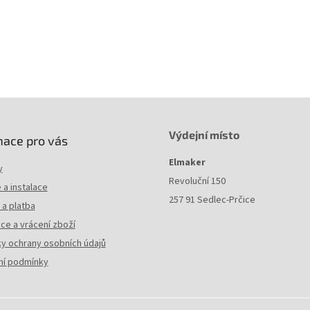
Výdejní místo
mace pro vás
Elmaker
y
Revoluční 150
a instalace
257 91 Sedlec-Prčice
a platba
ce a vrácení zboží
y ochrany osobních údajů
í podmínky