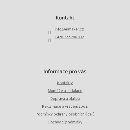
Z
á
p
Kontakt
a
t
info
@
elmaker.cz
í
+420 722 286 832
Informace pro vás
Kontakty
Montáže a instalace
Doprava a platba
Reklamace a vrácení zboží
Podmínky ochrany osobních údajů
Obchodní podmínky