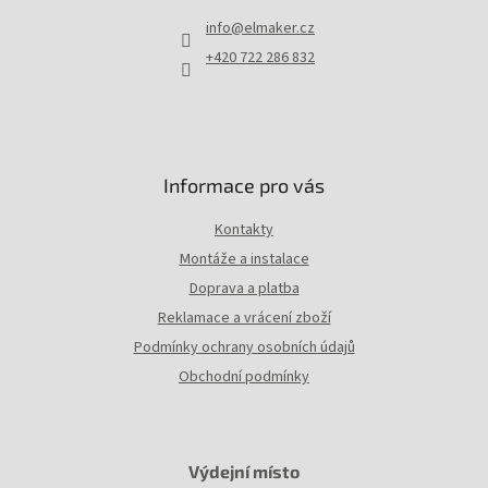
t
info
@
elmaker.cz
í
+420 722 286 832
Informace pro vás
Kontakty
Montáže a instalace
Doprava a platba
Reklamace a vrácení zboží
Podmínky ochrany osobních údajů
Obchodní podmínky
Výdejní místo