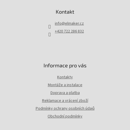
á
p
Kontakt
a
t
info
@
elmaker.cz
í
+420 722 286 832
Informace pro vás
Kontakty
Montáže a instalace
Doprava a platba
Reklamace a vrácení zboží
Podmínky ochrany osobních údajů
Obchodní podmínky