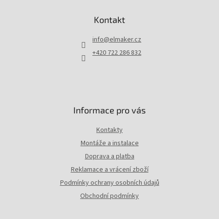
á
p
Kontakt
a
t
info
@
elmaker.cz
í
+420 722 286 832
Informace pro vás
Kontakty
Montáže a instalace
Doprava a platba
Reklamace a vrácení zboží
Podmínky ochrany osobních údajů
Obchodní podmínky