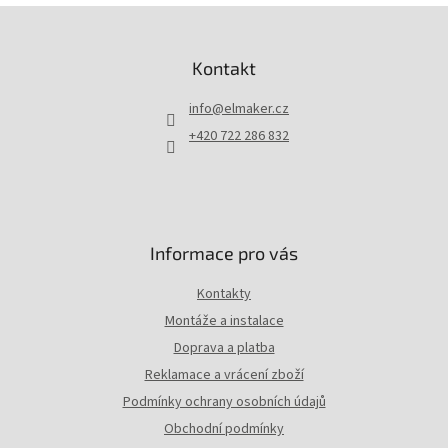
Z
á
p
Kontakt
a
t
info
@
elmaker.cz
í
+420 722 286 832
Informace pro vás
Kontakty
Montáže a instalace
Doprava a platba
Reklamace a vrácení zboží
Podmínky ochrany osobních údajů
Obchodní podmínky