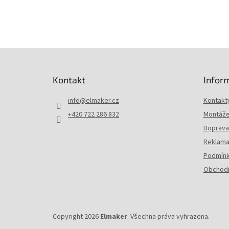
Z
á
p
Kontakt
Infor
a
t
info
@
elmaker.cz
Kontakt
í
+420 722 286 832
Montáže 
Doprava 
Reklama
Podmínk
Obchodn
Copyright 2026
Elmaker
. Všechna práva vyhrazena.