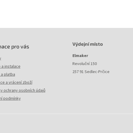
Výdejní místo
mace pro vás
Elmaker
y
Revoluční 150
a instalace
257 91 Sedlec-Prčice
a platba
ce a vrácení zboží
y ochrany osobních údajů
í podmínky