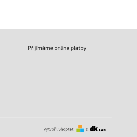
Úhel osvitu
:
60° x 100°
Přijímáme online platby
Vytvořil Shoptet
&