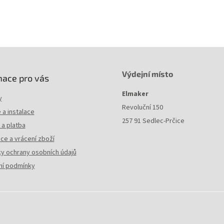
Výdejní místo
mace pro vás
Elmaker
y
Revoluční 150
a instalace
257 91 Sedlec-Prčice
a platba
ce a vrácení zboží
y ochrany osobních údajů
í podmínky