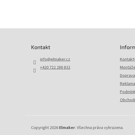
Z
á
p
Kontakt
Infor
a
t
info
@
elmaker.cz
Kontakt
í
+420 722 286 832
Montáže 
Doprava 
Reklama
Podmínk
Obchodn
Copyright 2026
Elmaker
. Všechna práva vyhrazena.