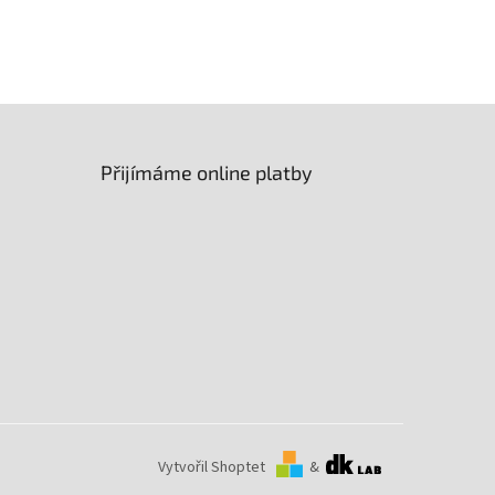
Úhel osvitu
:
30°
Přijímáme online platby
Vytvořil Shoptet
&