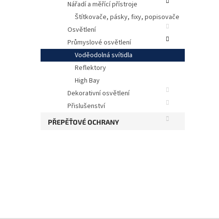
Nářadí a měřící přístroje
Štítkovače, pásky, fixy, popisovače
Osvětlení
Průmyslové osvětlení
Voděodolná svítidla
Reflektory
High Bay
Dekorativní osvětlení
Vodě
Přislušenství
PŘEPĚŤOVÉ OCHRANY