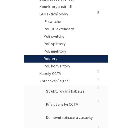
Konektory a nářadí
LAN aktivní prvky
IP switche
PoE, IP extendery
PoE switche
PoE splittery
PoE injektory
Routery
PoE konvertory
Kl
Kabely CCTV
Zpracování signálu
Strukturovaná kabeláž
Příslušenství CCTV
Domovní spínače a zásuvky