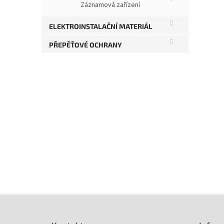
Záznamová zařízení
ELEKTROINSTALAČNÍ MATERIÁL
PŘEPĚŤOVÉ OCHRANY
Z
á
p