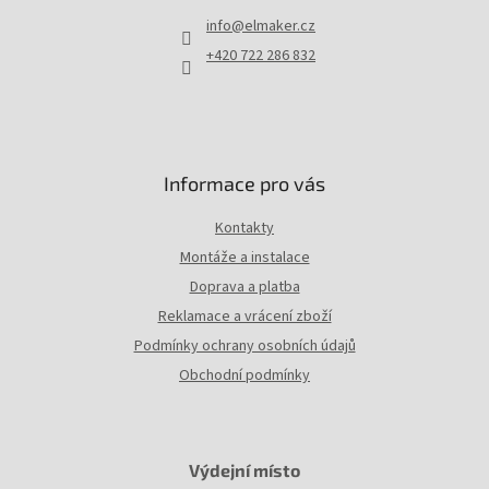
t
info
@
elmaker.cz
í
+420 722 286 832
Informace pro vás
Kontakty
Montáže a instalace
Doprava a platba
Reklamace a vrácení zboží
Podmínky ochrany osobních údajů
Obchodní podmínky
Výdejní místo