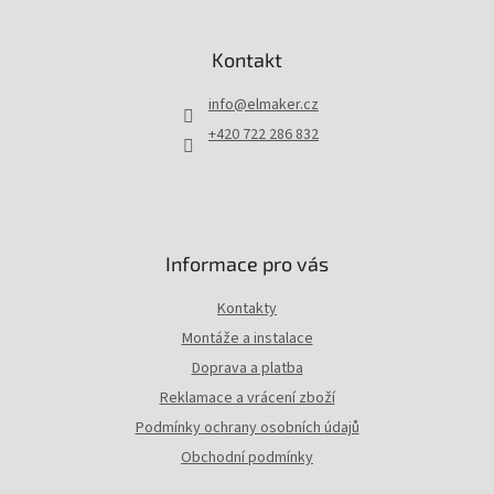
Z
á
p
Kontakt
a
t
info
@
elmaker.cz
í
+420 722 286 832
Informace pro vás
Kontakty
Montáže a instalace
Doprava a platba
Reklamace a vrácení zboží
Podmínky ochrany osobních údajů
Obchodní podmínky