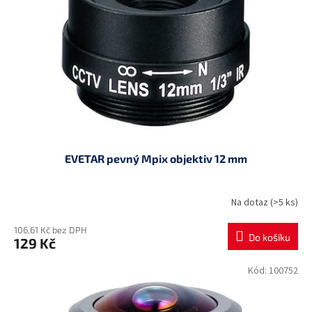
p
d
r
u
o
k
d
t
u
ů
k
t
ů
EVETAR pevný Mpix objektiv 12 mm
Na dotaz
(>5 ks)
106,61 Kč bez DPH
Do košíku
129 Kč
Kód:
100752