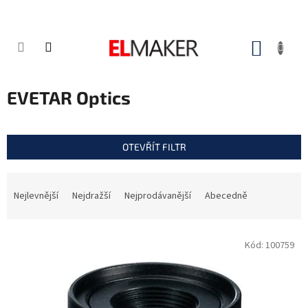
Přejít
na
obsah
NÁKUP
KOŠÍK
EVETAR Optics
OTEVŘÍT FILTR
Ř
a
Nejlevnější
Nejdražší
Nejprodávanější
Abecedně
z
e
V
n
Kód:
100759
ý
í
p
p
i
r
s
o