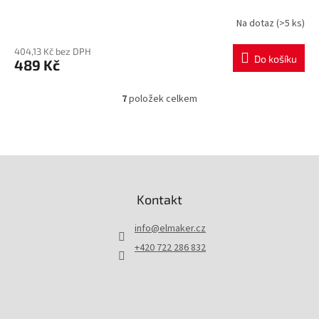
Na dotaz
(>5 ks)
404,13 Kč bez DPH
Do košíku
489 Kč
7
položek celkem
O
v
l
á
d
Z
a
á
c
p
Kontakt
í
a
p
t
r
info
@
elmaker.cz
í
v
+420 722 286 832
k
y
v
ý
p