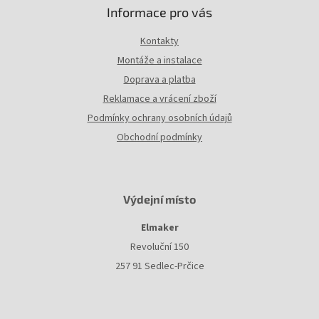
i
Informace pro vás
s
u
Kontakty
Montáže a instalace
Doprava a platba
Reklamace a vrácení zboží
Podmínky ochrany osobních údajů
Obchodní podmínky
Výdejní místo
Elmaker
Revoluční 150
257 91 Sedlec-Prčice