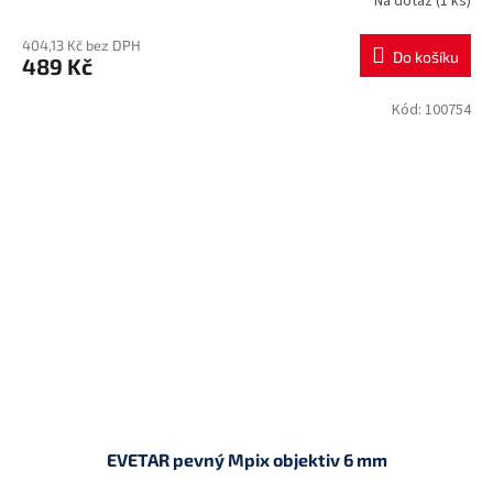
Na dotaz
(1 ks)
404,13 Kč bez DPH
Do košíku
489 Kč
Kód:
100754
EVETAR pevný Mpix objektiv 6 mm