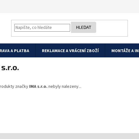
HLEDAT
RAVA A PLATBA
REKLAMACE A VRÁCENÍ ZBOŽÍ
MONTÁŽE A I
s.r.o.
rodukty značky
IMA s.r.o.
nebyly nalezeny...