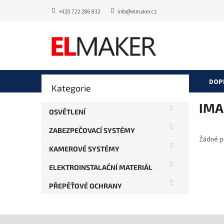
Přejít
+420 722 286 832
info@elmaker.cz
na
obsah
P
DOP
Přeskočit
Kategorie
o
kategorie
s
IMA 
t
OSVĚTLENÍ
r
ZABEZPEČOVACÍ SYSTÉMY
a
Žádné p
n
KAMEROVÉ SYSTÉMY
n
í
ELEKTROINSTALAČNÍ MATERIÁL
p
PŘEPĚŤOVÉ OCHRANY
a
n
e
Z
l