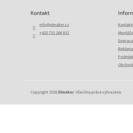
á
p
Kontakt
Infor
a
t
info
@
elmaker.cz
Kontakt
í
+420 722 286 832
Montáže 
Doprava 
Reklama
Podmínk
Obchodn
Copyright 2026
Elmaker
. Všechna práva vyhrazena.