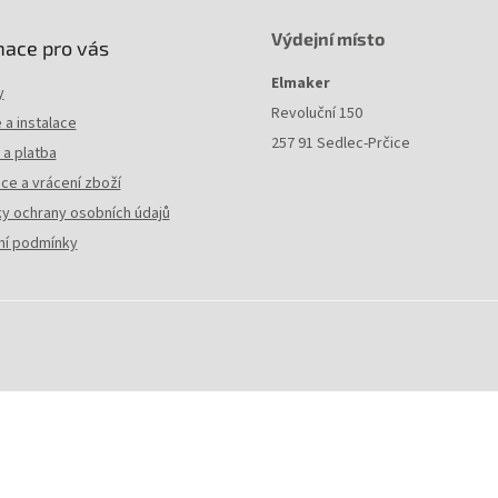
Výdejní místo
mace pro vás
Elmaker
y
Revoluční 150
a instalace
257 91 Sedlec-Prčice
a platba
ce a vrácení zboží
y ochrany osobních údajů
í podmínky