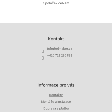
3
položek celkem
O
v
l
á
d
Z
a
á
c
p
Kontakt
í
a
p
t
r
info
@
elmaker.cz
í
v
+420 722 286 832
k
y
v
ý
p
i
Informace pro vás
s
u
Kontakty
Montáže a instalace
Doprava a platba