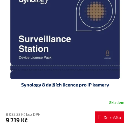
Synology 8 dalších licence pro IP kamery
Skladem
8 032,23 Kč bez DPH
Do košíku
9 719 Kč