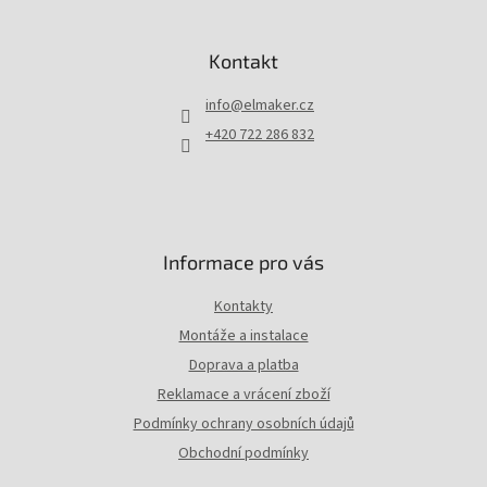
Z
á
p
Kontakt
a
t
info
@
elmaker.cz
í
+420 722 286 832
Informace pro vás
Kontakty
Montáže a instalace
Doprava a platba
Reklamace a vrácení zboží
Podmínky ochrany osobních údajů
Obchodní podmínky