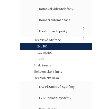
Domovní videotelefony
Domácí automatizace
Elektromech. prvky
Elektrické otvírače
24V DC
12V AC/DC
12 DC
Příslušenství
Elektronické Zámky
Elektronická klika
EKV Přístupové systémy
EZS Poplach. systémy