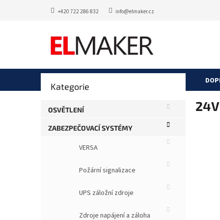
Přejít
+420 722 286 832
info@elmaker.cz
na
obsah
P
DOP
Přeskočit
Kategorie
o
kategorie
s
24V
t
OSVĚTLENÍ
r
ZABEZPEČOVACÍ SYSTÉMY
a
n
VERSA
n
í
Požární signalizace
p
a
UPS záložní zdroje
n
e
Zdroje napájení a záloha
l