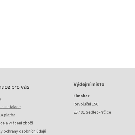
Výdejní místo
mace pro vás
Elmaker
y
Revoluční 150
a instalace
257 91 Sedlec-Prčice
a platba
ce a vrácení zboží
y ochrany osobních údajů