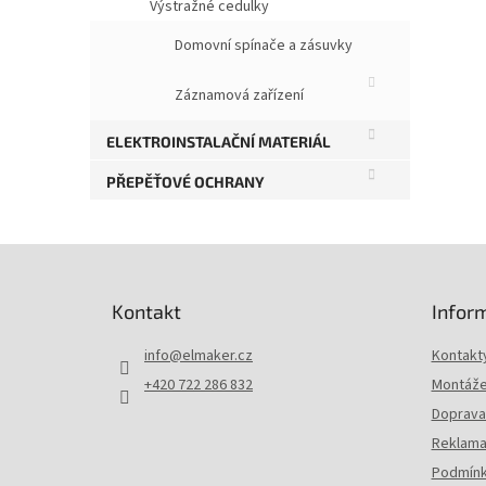
Výstražné cedulky
Domovní spínače a zásuvky
Záznamová zařízení
ELEKTROINSTALAČNÍ MATERIÁL
PŘEPĚŤOVÉ OCHRANY
Z
á
p
Kontakt
Infor
a
t
info
@
elmaker.cz
Kontakt
í
+420 722 286 832
Montáže 
Doprava 
Reklama
Podmínk