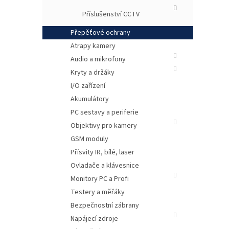
Příslušenství CCTV
Přepěťové ochrany
Atrapy kamery
Audio a mikrofony
Kryty a držáky
I/O zařízení
Akumulátory
Popi
PC sestavy a periferie
Objektivy pro kamery
GSM moduly
Přísvity IR, bílé, laser
Ovladače a klávesnice
Monitory PC a Profi
Testery a měřáky
Bezpečnostní zábrany
Napájecí zdroje